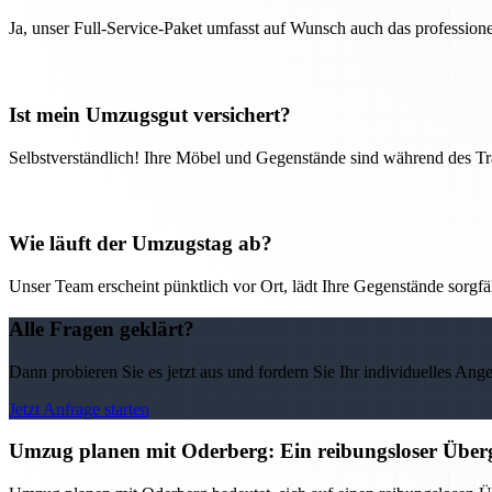
Ja, unser Full-Service-Paket umfasst auf Wunsch auch das professio
Ist mein Umzugsgut versichert?
Selbstverständlich! Ihre Möbel und Gegenstände sind während des Tra
Wie läuft der Umzugstag ab?
Unser Team erscheint pünktlich vor Ort, lädt Ihre Gegenstände sorgfälti
Alle Fragen geklärt?
Dann probieren Sie es jetzt aus und fordern Sie Ihr individuelles Ang
Jetzt Anfrage starten
Umzug planen mit Oderberg: Ein reibungsloser Über