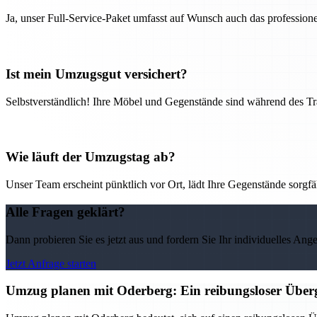
Ja, unser Full-Service-Paket umfasst auf Wunsch auch das professio
Ist mein Umzugsgut versichert?
Selbstverständlich! Ihre Möbel und Gegenstände sind während des Tra
Wie läuft der Umzugstag ab?
Unser Team erscheint pünktlich vor Ort, lädt Ihre Gegenstände sorgfälti
Alle Fragen geklärt?
Dann probieren Sie es jetzt aus und fordern Sie Ihr individuelles Ang
Jetzt Anfrage starten
Umzug planen mit Oderberg: Ein reibungsloser Über